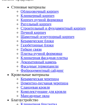
Стеновые материалы
Облицовочный кирпич
Клинкерный кирпич
Кирпич ручной формовки
Ригельный кирпич
Строительный и фундаментный кирпич
Печной кирпич
Шамотный огнеупорный кирпич
Керамические блоки
Газобетонные блоки
Гибкие связи
Плитка ручной формовки
Клинкерная фасадная плитка
Декоративный камень
Фасадные термопанели
Фиброцементный сайдинг
Кровельные материалы
Керамическая черепица
Цементно-песчаная черепица
Сланцевая кровля
Комплектующие для кровли
Мансардные окна
Благоустройство
Клинкерная брусчатка