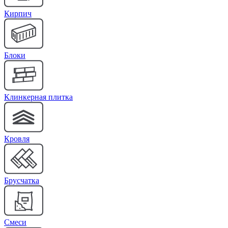
Кирпич
Блоки
Клинкерная плитка
Кровля
Брусчатка
Cмеси