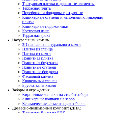
Тротуарная плитка и дорожные элементы
Террасная плита
Поребрики и бордюры тротуарные
Клинкерные ступени и напольная клинкерная
плитка
Клинкерные подоконники
Костровая чаша
Террасная доска
Натуральный камень
3D панели из натурального камня
Плитка из сланца
Плитка из камня
Гранитная плитка
Гранитная брусчатка
Гранитные ступени
Гранитные бордюры
Фасадный камень
Кровельный сланец
Брусчатка из камня
Заборы и ограждения
Кирпичные колпаки на столбы забора
Клинкерные колпаки на забор
Керамические элементы для заборов
Древесно-полимерный композит (ДПК)
Террасная Доска из ДПК