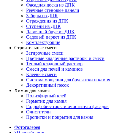
Фасадная доска из ДПК
Реечные стеновые панели
Заборы из ДПК
Ограждения из ДПК
Ступени из ДПК
Лавочный брус из ДПК
Садовый паркет из ДПК
Комплектующие
Строительные смеси
Затирочные смеси
Цветные кладочные растворы и смеси
Теплый кладочный раствор
Смеси для печей и каминов
Клеевые смеси
Система мощения для брусчатки и камня
Декоративный песок
Химия для камня
Полиэфирный клей
Герметик для камня
Гидрофобизаторы и очистители фасадов
Очистители
Пропитки и покрытия для камня
Фотогалерея
3D дизайн дома