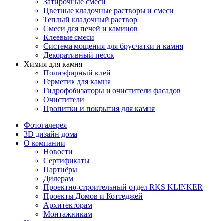
Затирочные смеси
Цветные кладочные растворы и смеси
Теплый кладочный раствор
Смеси для печей и каминов
Клеевые смеси
Система мощения для брусчатки и камня
Декоративный песок
Химия для камня
Полиэфирный клей
Герметик для камня
Гидрофобизаторы и очистители фасадов
Очистители
Пропитки и покрытия для камня
Фотогалерея
3D дизайн дома
О компании
Новости
Сертификаты
Партнёры
Дилерам
Проектно-строительный отдел RKS KLINKER
Проекты Домов и Коттеджей
Архитекторам
Монтажникам