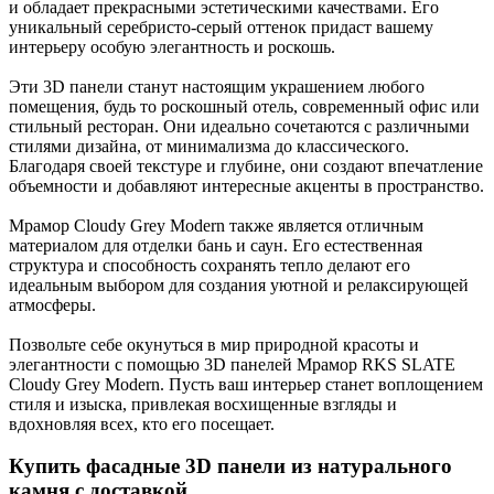
и обладает прекрасными эстетическими качествами. Его
уникальный серебристо-серый оттенок придаст вашему
интерьеру особую элегантность и роскошь.
Эти 3D панели станут настоящим украшением любого
помещения, будь то роскошный отель, современный офис или
стильный ресторан. Они идеально сочетаются с различными
стилями дизайна, от минимализма до классического.
Благодаря своей текстуре и глубине, они создают впечатление
объемности и добавляют интересные акценты в пространство.
Мрамор Cloudy Grey Modern также является отличным
материалом для отделки бань и саун. Его естественная
структура и способность сохранять тепло делают его
идеальным выбором для создания уютной и релаксирующей
атмосферы.
Позвольте себе окунуться в мир природной красоты и
элегантности с помощью 3D панелей Мрамор RKS SLATE
Cloudy Grey Modern. Пусть ваш интерьер станет воплощением
стиля и изыска, привлекая восхищенные взгляды и
вдохновляя всех, кто его посещает.
Купить фасадные 3D панели из натурального
камня с доставкой