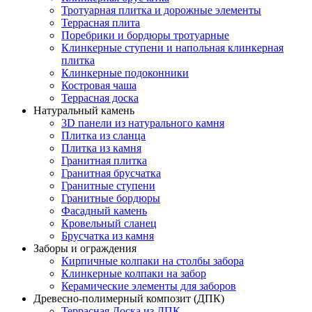
Тротуарная плитка и дорожные элементы
Террасная плита
Поребрики и бордюры тротуарные
Клинкерные ступени и напольная клинкерная
плитка
Клинкерные подоконники
Костровая чаша
Террасная доска
Натуральный камень
3D панели из натурального камня
Плитка из сланца
Плитка из камня
Гранитная плитка
Гранитная брусчатка
Гранитные ступени
Гранитные бордюры
Фасадный камень
Кровельный сланец
Брусчатка из камня
Заборы и ограждения
Кирпичные колпаки на столбы забора
Клинкерные колпаки на забор
Керамические элементы для заборов
Древесно-полимерный композит (ДПК)
Террасная Доска из ДПК