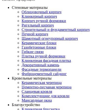
Стеновые материалы
Облицовочный кирпич
Клинкерный кирпич
Кирпич ручной формовки
Ригельный кирпич
Строительный и фундаментный кирпич
Печной кирпич
Шамотный огнеупорный кирпич
Керамические блоки
Газобетонные блоки
Гибкие связи
Плитка ручной формовки
Клинкерная фасадная плитка
Декоративный камень
Фасадные термопанели
Фиброцементный сайдинг
Кровельные материалы
Керамическая черепица
Цементно-песчаная черепица
Сланцевая кровля
Комплектующие для кровли
Мансардные окна
Благоустройство
Клинкерная брусчатка