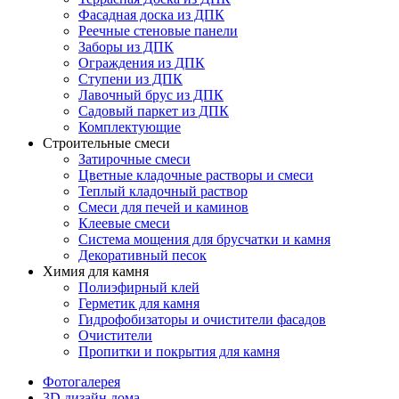
Фасадная доска из ДПК
Реечные стеновые панели
Заборы из ДПК
Ограждения из ДПК
Ступени из ДПК
Лавочный брус из ДПК
Садовый паркет из ДПК
Комплектующие
Строительные смеси
Затирочные смеси
Цветные кладочные растворы и смеси
Теплый кладочный раствор
Смеси для печей и каминов
Клеевые смеси
Система мощения для брусчатки и камня
Декоративный песок
Химия для камня
Полиэфирный клей
Герметик для камня
Гидрофобизаторы и очистители фасадов
Очистители
Пропитки и покрытия для камня
Фотогалерея
3D дизайн дома