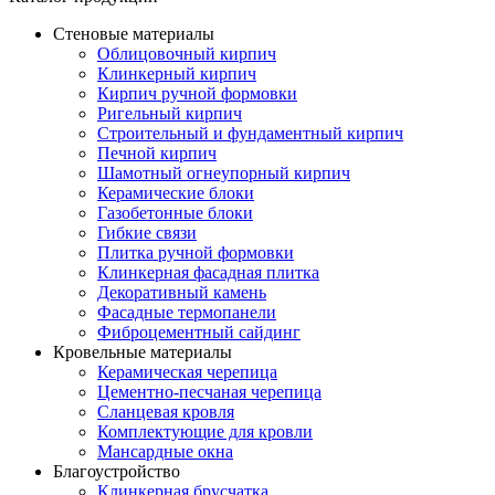
Стеновые материалы
Облицовочный кирпич
Клинкерный кирпич
Кирпич ручной формовки
Ригельный кирпич
Строительный и фундаментный кирпич
Печной кирпич
Шамотный огнеупорный кирпич
Керамические блоки
Газобетонные блоки
Гибкие связи
Плитка ручной формовки
Клинкерная фасадная плитка
Декоративный камень
Фасадные термопанели
Фиброцементный сайдинг
Кровельные материалы
Керамическая черепица
Цементно-песчаная черепица
Сланцевая кровля
Комплектующие для кровли
Мансардные окна
Благоустройство
Клинкерная брусчатка