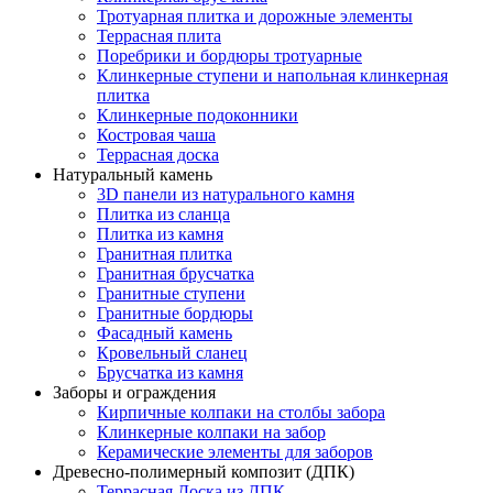
Тротуарная плитка и дорожные элементы
Террасная плита
Поребрики и бордюры тротуарные
Клинкерные ступени и напольная клинкерная
плитка
Клинкерные подоконники
Костровая чаша
Террасная доска
Натуральный камень
3D панели из натурального камня
Плитка из сланца
Плитка из камня
Гранитная плитка
Гранитная брусчатка
Гранитные ступени
Гранитные бордюры
Фасадный камень
Кровельный сланец
Брусчатка из камня
Заборы и ограждения
Кирпичные колпаки на столбы забора
Клинкерные колпаки на забор
Керамические элементы для заборов
Древесно-полимерный композит (ДПК)
Террасная Доска из ДПК