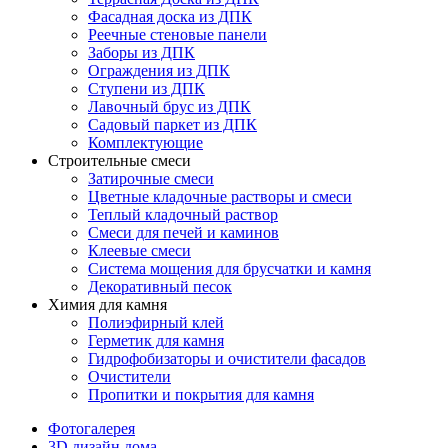
Фасадная доска из ДПК
Реечные стеновые панели
Заборы из ДПК
Ограждения из ДПК
Ступени из ДПК
Лавочный брус из ДПК
Садовый паркет из ДПК
Комплектующие
Строительные смеси
Затирочные смеси
Цветные кладочные растворы и смеси
Теплый кладочный раствор
Смеси для печей и каминов
Клеевые смеси
Система мощения для брусчатки и камня
Декоративный песок
Химия для камня
Полиэфирный клей
Герметик для камня
Гидрофобизаторы и очистители фасадов
Очистители
Пропитки и покрытия для камня
Фотогалерея
3D дизайн дома