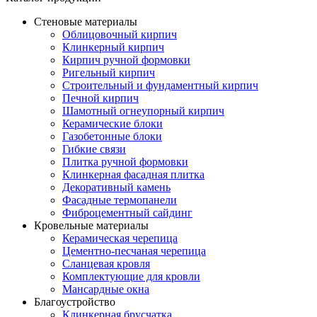
Стеновые материалы
Облицовочный кирпич
Клинкерный кирпич
Кирпич ручной формовки
Ригельный кирпич
Строительный и фундаментный кирпич
Печной кирпич
Шамотный огнеупорный кирпич
Керамические блоки
Газобетонные блоки
Гибкие связи
Плитка ручной формовки
Клинкерная фасадная плитка
Декоративный камень
Фасадные термопанели
Фиброцементный сайдинг
Кровельные материалы
Керамическая черепица
Цементно-песчаная черепица
Сланцевая кровля
Комплектующие для кровли
Мансардные окна
Благоустройство
Клинкерная брусчатка