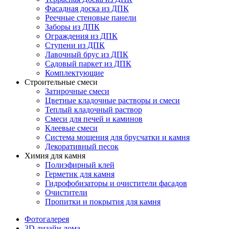
Фасадная доска из ДПК
Реечные стеновые панели
Заборы из ДПК
Ограждения из ДПК
Ступени из ДПК
Лавочный брус из ДПК
Садовый паркет из ДПК
Комплектующие
Строительные смеси
Затирочные смеси
Цветные кладочные растворы и смеси
Теплый кладочный раствор
Смеси для печей и каминов
Клеевые смеси
Система мощения для брусчатки и камня
Декоративный песок
Химия для камня
Полиэфирный клей
Герметик для камня
Гидрофобизаторы и очистители фасадов
Очистители
Пропитки и покрытия для камня
Фотогалерея
3D дизайн дома