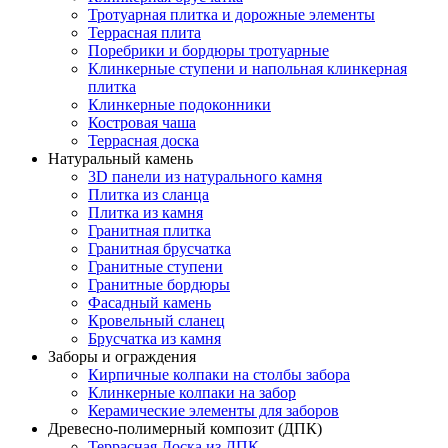
Тротуарная плитка и дорожные элементы
Террасная плита
Поребрики и бордюры тротуарные
Клинкерные ступени и напольная клинкерная
плитка
Клинкерные подоконники
Костровая чаша
Террасная доска
Натуральный камень
3D панели из натурального камня
Плитка из сланца
Плитка из камня
Гранитная плитка
Гранитная брусчатка
Гранитные ступени
Гранитные бордюры
Фасадный камень
Кровельный сланец
Брусчатка из камня
Заборы и ограждения
Кирпичные колпаки на столбы забора
Клинкерные колпаки на забор
Керамические элементы для заборов
Древесно-полимерный композит (ДПК)
Террасная Доска из ДПК