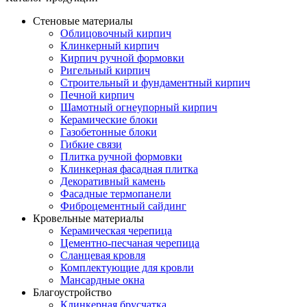
Стеновые материалы
Облицовочный кирпич
Клинкерный кирпич
Кирпич ручной формовки
Ригельный кирпич
Строительный и фундаментный кирпич
Печной кирпич
Шамотный огнеупорный кирпич
Керамические блоки
Газобетонные блоки
Гибкие связи
Плитка ручной формовки
Клинкерная фасадная плитка
Декоративный камень
Фасадные термопанели
Фиброцементный сайдинг
Кровельные материалы
Керамическая черепица
Цементно-песчаная черепица
Сланцевая кровля
Комплектующие для кровли
Мансардные окна
Благоустройство
Клинкерная брусчатка