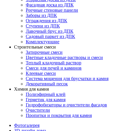
Фасадная доска из ДПК
Реечные стеновые панели
Заборы из ДПК
Ограждения из ДПК
Ступени из ДПК
Лавочный брус из ДПК
Садовый паркет из ДПК
Комплектующие
Строительные смеси
Затирочные смеси
Цветные кладочные растворы и смеси
Теплый кладочный раствор
Смеси для печей и каминов
Клеевые смеси
Система мощения для брусчатки и камня
Декоративный песок
Химия для камня
Полиэфирный клей
Герметик для камня
Гидрофобизаторы и очистители фасадов
Очистители
Пропитки и покрытия для камня
Фотогалерея
3D дизайн дома