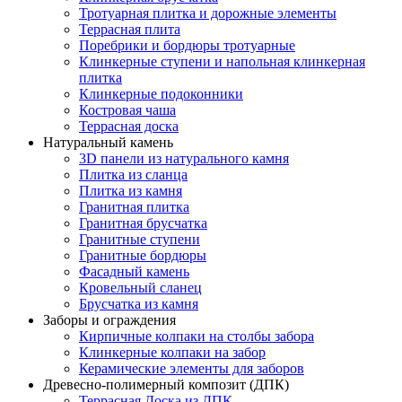
Тротуарная плитка и дорожные элементы
Террасная плита
Поребрики и бордюры тротуарные
Клинкерные ступени и напольная клинкерная
плитка
Клинкерные подоконники
Костровая чаша
Террасная доска
Натуральный камень
3D панели из натурального камня
Плитка из сланца
Плитка из камня
Гранитная плитка
Гранитная брусчатка
Гранитные ступени
Гранитные бордюры
Фасадный камень
Кровельный сланец
Брусчатка из камня
Заборы и ограждения
Кирпичные колпаки на столбы забора
Клинкерные колпаки на забор
Керамические элементы для заборов
Древесно-полимерный композит (ДПК)
Террасная Доска из ДПК