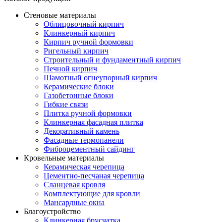
Стеновые материалы
Облицовочный кирпич
Клинкерный кирпич
Кирпич ручной формовки
Ригельный кирпич
Строительный и фундаментный кирпич
Печной кирпич
Шамотный огнеупорный кирпич
Керамические блоки
Газобетонные блоки
Гибкие связи
Плитка ручной формовки
Клинкерная фасадная плитка
Декоративный камень
Фасадные термопанели
Фиброцементный сайдинг
Кровельные материалы
Керамическая черепица
Цементно-песчаная черепица
Сланцевая кровля
Комплектующие для кровли
Мансардные окна
Благоустройство
Клинкерная брусчатка