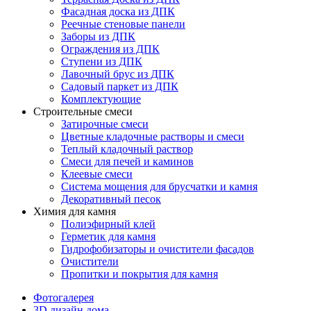
Фасадная доска из ДПК
Реечные стеновые панели
Заборы из ДПК
Ограждения из ДПК
Ступени из ДПК
Лавочный брус из ДПК
Садовый паркет из ДПК
Комплектующие
Строительные смеси
Затирочные смеси
Цветные кладочные растворы и смеси
Теплый кладочный раствор
Смеси для печей и каминов
Клеевые смеси
Система мощения для брусчатки и камня
Декоративный песок
Химия для камня
Полиэфирный клей
Герметик для камня
Гидрофобизаторы и очистители фасадов
Очистители
Пропитки и покрытия для камня
Фотогалерея
3D дизайн дома