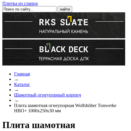
Плитка из сланца
Главная
→
Каталог
→
Шамотный огнеупорный кирпич
→
Плита шамотная огнеупорная Wolfshöher Tonwerke
HBO+ 1000х250х30 мм
Плита шамотная