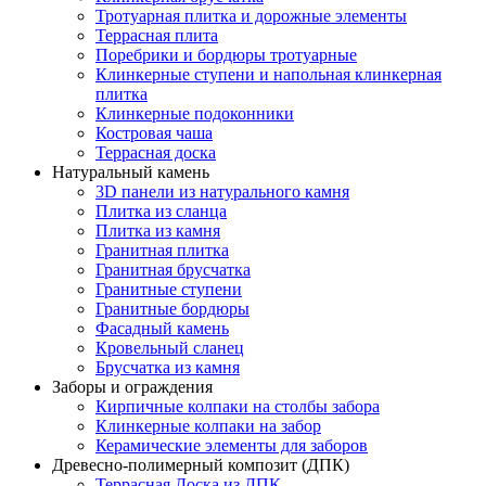
Тротуарная плитка и дорожные элементы
Террасная плита
Поребрики и бордюры тротуарные
Клинкерные ступени и напольная клинкерная
плитка
Клинкерные подоконники
Костровая чаша
Террасная доска
Натуральный камень
3D панели из натурального камня
Плитка из сланца
Плитка из камня
Гранитная плитка
Гранитная брусчатка
Гранитные ступени
Гранитные бордюры
Фасадный камень
Кровельный сланец
Брусчатка из камня
Заборы и ограждения
Кирпичные колпаки на столбы забора
Клинкерные колпаки на забор
Керамические элементы для заборов
Древесно-полимерный композит (ДПК)
Террасная Доска из ДПК