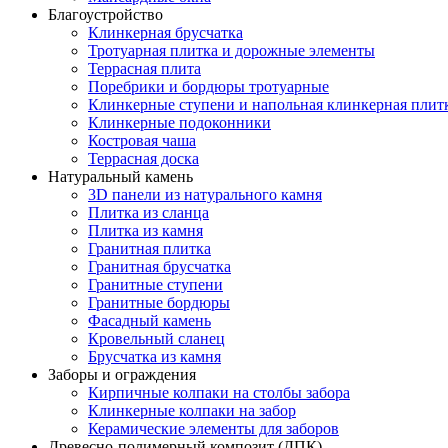
Благоустройство
Клинкерная брусчатка
Тротуарная плитка и дорожные элементы
Террасная плита
Поребрики и бордюры тротуарные
Клинкерные ступени и напольная клинкерная плит
Клинкерные подоконники
Костровая чаша
Террасная доска
Натуральный камень
3D панели из натурального камня
Плитка из сланца
Плитка из камня
Гранитная плитка
Гранитная брусчатка
Гранитные ступени
Гранитные бордюры
Фасадный камень
Кровельный сланец
Брусчатка из камня
Заборы и ограждения
Кирпичные колпаки на столбы забора
Клинкерные колпаки на забор
Керамические элементы для заборов
Древесно-полимерный композит (ДПК)