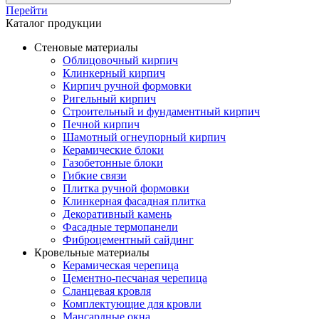
Перейти
Каталог продукции
Стеновые материалы
Облицовочный кирпич
Клинкерный кирпич
Кирпич ручной формовки
Ригельный кирпич
Строительный и фундаментный кирпич
Печной кирпич
Шамотный огнеупорный кирпич
Керамические блоки
Газобетонные блоки
Гибкие связи
Плитка ручной формовки
Клинкерная фасадная плитка
Декоративный камень
Фасадные термопанели
Фиброцементный сайдинг
Кровельные материалы
Керамическая черепица
Цементно-песчаная черепица
Сланцевая кровля
Комплектующие для кровли
Мансардные окна