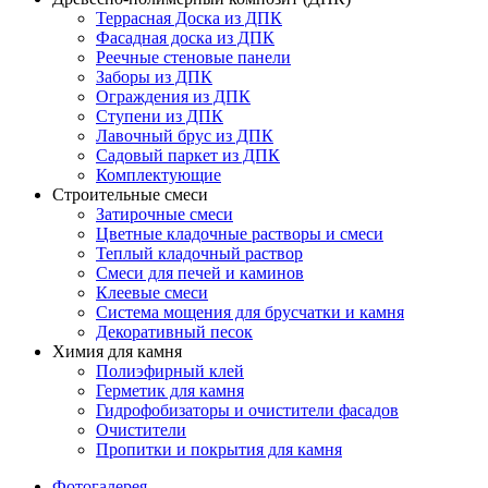
Террасная Доска из ДПК
Фасадная доска из ДПК
Реечные стеновые панели
Заборы из ДПК
Ограждения из ДПК
Ступени из ДПК
Лавочный брус из ДПК
Садовый паркет из ДПК
Комплектующие
Строительные смеси
Затирочные смеси
Цветные кладочные растворы и смеси
Теплый кладочный раствор
Смеси для печей и каминов
Клеевые смеси
Система мощения для брусчатки и камня
Декоративный песок
Химия для камня
Полиэфирный клей
Герметик для камня
Гидрофобизаторы и очистители фасадов
Очистители
Пропитки и покрытия для камня
Фотогалерея