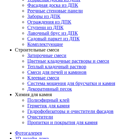
Фасадная доска из ДПК
Реечные стеновые панели
Заборы из ДПК
Ограждения из ДПК
Ступени из ДПК
Лавочный брус из ДПК
Садовый паркет из ДПК
Комплектующие
Строительные смеси
Затирочные смеси
Цветные кладочные растворы и смеси
Теплый кладочный раствор
Смеси для печей и каминов
Клеевые смеси
Система мощения для брусчатки и камня
Декоративный песок
Химия для камня
Полиэфирный клей
Герметик для камня
Гидрофобизаторы и очистители фасадов
Очистители
Пропитки и покрытия для камня
Фотогалерея
3D дизайн дома