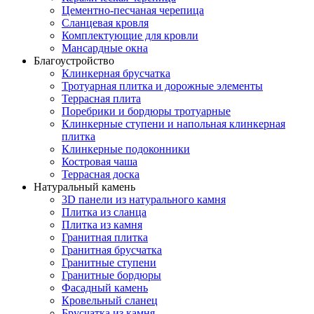
Цементно-песчаная черепица
Сланцевая кровля
Комплектующие для кровли
Мансардные окна
Благоустройство
Клинкерная брусчатка
Тротуарная плитка и дорожные элементы
Террасная плита
Поребрики и бордюры тротуарные
Клинкерные ступени и напольная клинкерная
плитка
Клинкерные подоконники
Костровая чаша
Террасная доска
Натуральный камень
3D панели из натурального камня
Плитка из сланца
Плитка из камня
Гранитная плитка
Гранитная брусчатка
Гранитные ступени
Гранитные бордюры
Фасадный камень
Кровельный сланец
Брусчатка из камня