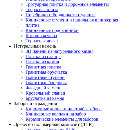
Тротуарная плитка и дорожные элементы
Террасная плита
Поребрики и бордюры тротуарные
Клинкерные ступени и напольная клинкерная
плитка
Клинкерные подоконники
Костровая чаша
Террасная доска
Натуральный камень
3D панели из натурального камня
Плитка из сланца
Плитка из камня
Гранитная плитка
Гранитная брусчатка
Гранитные ступени
Гранитные бордюры
Фасадный камень
Кровельный сланец
Брусчатка из камня
Заборы и ограждения
Кирпичные колпаки на столбы забора
Клинкерные колпаки на забор
Керамические элементы для заборов
Древесно-полимерный композит (ДПК)
Террасная Доска из ДПК