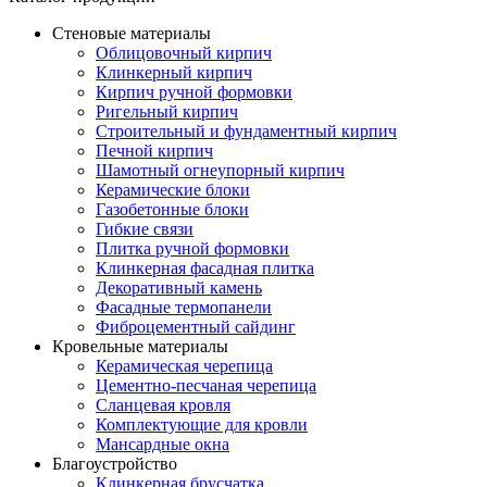
Стеновые материалы
Облицовочный кирпич
Клинкерный кирпич
Кирпич ручной формовки
Ригельный кирпич
Строительный и фундаментный кирпич
Печной кирпич
Шамотный огнеупорный кирпич
Керамические блоки
Газобетонные блоки
Гибкие связи
Плитка ручной формовки
Клинкерная фасадная плитка
Декоративный камень
Фасадные термопанели
Фиброцементный сайдинг
Кровельные материалы
Керамическая черепица
Цементно-песчаная черепица
Сланцевая кровля
Комплектующие для кровли
Мансардные окна
Благоустройство
Клинкерная брусчатка