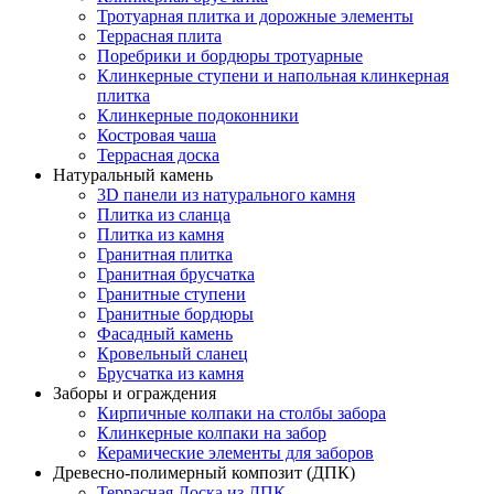
Тротуарная плитка и дорожные элементы
Террасная плита
Поребрики и бордюры тротуарные
Клинкерные ступени и напольная клинкерная
плитка
Клинкерные подоконники
Костровая чаша
Террасная доска
Натуральный камень
3D панели из натурального камня
Плитка из сланца
Плитка из камня
Гранитная плитка
Гранитная брусчатка
Гранитные ступени
Гранитные бордюры
Фасадный камень
Кровельный сланец
Брусчатка из камня
Заборы и ограждения
Кирпичные колпаки на столбы забора
Клинкерные колпаки на забор
Керамические элементы для заборов
Древесно-полимерный композит (ДПК)
Террасная Доска из ДПК