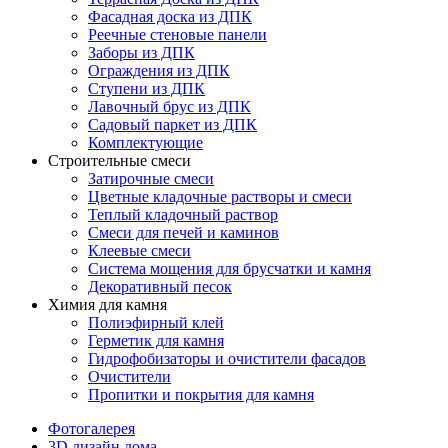
Фасадная доска из ДПК
Реечные стеновые панели
Заборы из ДПК
Ограждения из ДПК
Ступени из ДПК
Лавочный брус из ДПК
Садовый паркет из ДПК
Комплектующие
Строительные смеси
Затирочные смеси
Цветные кладочные растворы и смеси
Теплый кладочный раствор
Смеси для печей и каминов
Клеевые смеси
Система мощения для брусчатки и камня
Декоративный песок
Химия для камня
Полиэфирный клей
Герметик для камня
Гидрофобизаторы и очистители фасадов
Очистители
Пропитки и покрытия для камня
Фотогалерея
3D дизайн дома