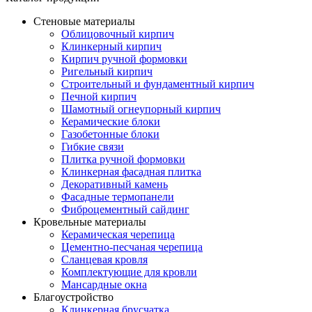
Стеновые материалы
Облицовочный кирпич
Клинкерный кирпич
Кирпич ручной формовки
Ригельный кирпич
Строительный и фундаментный кирпич
Печной кирпич
Шамотный огнеупорный кирпич
Керамические блоки
Газобетонные блоки
Гибкие связи
Плитка ручной формовки
Клинкерная фасадная плитка
Декоративный камень
Фасадные термопанели
Фиброцементный сайдинг
Кровельные материалы
Керамическая черепица
Цементно-песчаная черепица
Сланцевая кровля
Комплектующие для кровли
Мансардные окна
Благоустройство
Клинкерная брусчатка