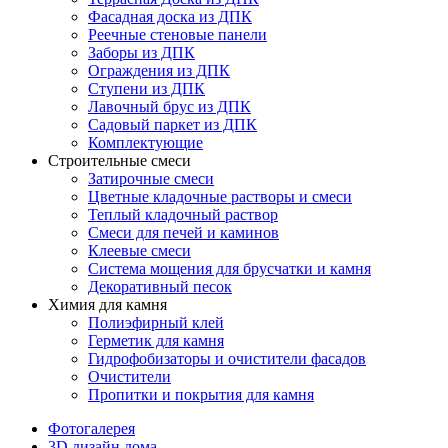
Фасадная доска из ДПК
Реечные стеновые панели
Заборы из ДПК
Ограждения из ДПК
Ступени из ДПК
Лавочный брус из ДПК
Садовый паркет из ДПК
Комплектующие
Строительные смеси
Затирочные смеси
Цветные кладочные растворы и смеси
Теплый кладочный раствор
Смеси для печей и каминов
Клеевые смеси
Система мощения для брусчатки и камня
Декоративный песок
Химия для камня
Полиэфирный клей
Герметик для камня
Гидрофобизаторы и очистители фасадов
Очистители
Пропитки и покрытия для камня
Фотогалерея
3D дизайн дома