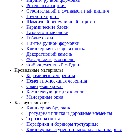
Кирпич ручной формовки
Ригельный кирпич
Строительный и фундаментный кирпич
Печной кирпич
Шамотный огнеупорный кирпич
Керамические блоки
Газобетонные блоки
Гибкие связи
Плитка ручной формовки
Клинкерная фасадная плитка
Декоративный камень
Фасадные термопанели
Фиброцементный сайдинг
Кровельные материалы
Керамическая черепица
Цементно-песчаная черепица
Сланцевая кровля
Комплектующие для кровли
Мансардные окна
Благоустройство
Клинкерная брусчатка
Тротуарная плитка и дорожные элементы
Террасная плита
Поребрики и бордюры тротуарные
Клинкерные ступени и напольная клинкерная