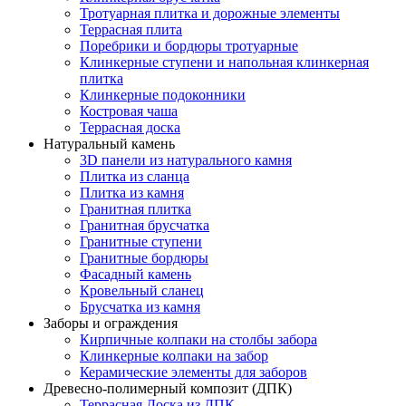
Тротуарная плитка и дорожные элементы
Террасная плита
Поребрики и бордюры тротуарные
Клинкерные ступени и напольная клинкерная
плитка
Клинкерные подоконники
Костровая чаша
Террасная доска
Натуральный камень
3D панели из натурального камня
Плитка из сланца
Плитка из камня
Гранитная плитка
Гранитная брусчатка
Гранитные ступени
Гранитные бордюры
Фасадный камень
Кровельный сланец
Брусчатка из камня
Заборы и ограждения
Кирпичные колпаки на столбы забора
Клинкерные колпаки на забор
Керамические элементы для заборов
Древесно-полимерный композит (ДПК)
Террасная Доска из ДПК