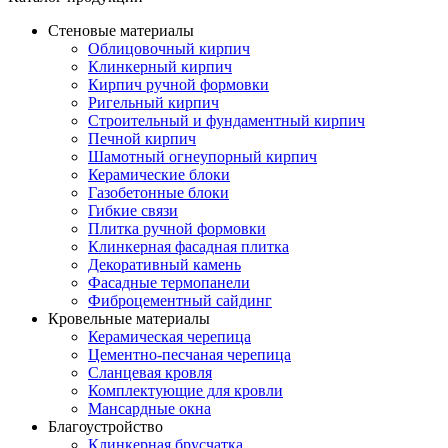
Стеновые материалы
Облицовочный кирпич
Клинкерный кирпич
Кирпич ручной формовки
Ригельный кирпич
Строительный и фундаментный кирпич
Печной кирпич
Шамотный огнеупорный кирпич
Керамические блоки
Газобетонные блоки
Гибкие связи
Плитка ручной формовки
Клинкерная фасадная плитка
Декоративный камень
Фасадные термопанели
Фиброцементный сайдинг
Кровельные материалы
Керамическая черепица
Цементно-песчаная черепица
Сланцевая кровля
Комплектующие для кровли
Мансардные окна
Благоустройство
Клинкерная брусчатка