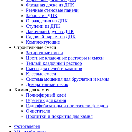
Фасадная доска из ДПК
Реечные стеновые панели
Заборы из ДПК
Ограждения из ДПК
Ступени из ДПК
Лавочный брус из ДПК
Садовый паркет из ДПК
Комплектующие
Строительные смеси
Затирочные смеси
Цветные кладочные растворы и смеси
Теплый кладочный раствор
Смеси для печей и каминов
Клеевые смеси
Система мощения для брусчатки и камня
Декоративный песок
Химия для камня
Полиэфирный клей
Герметик для камня
Гидрофобизаторы и очистители фасадов
Очистители
Пропитки и покрытия для камня
Фотогалерея
3D дизайн дома