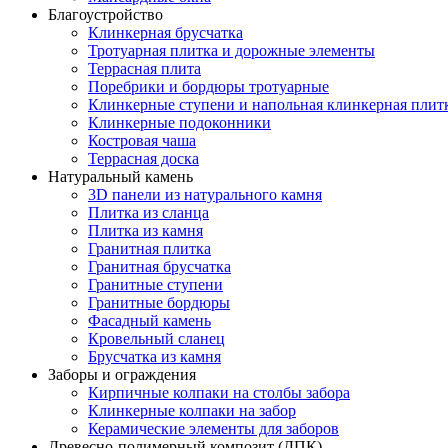
Благоустройство
Клинкерная брусчатка
Тротуарная плитка и дорожные элементы
Террасная плита
Поребрики и бордюры тротуарные
Клинкерные ступени и напольная клинкерная плит
Клинкерные подоконники
Костровая чаша
Террасная доска
Натуральный камень
3D панели из натурального камня
Плитка из сланца
Плитка из камня
Гранитная плитка
Гранитная брусчатка
Гранитные ступени
Гранитные бордюры
Фасадный камень
Кровельный сланец
Брусчатка из камня
Заборы и ограждения
Кирпичные колпаки на столбы забора
Клинкерные колпаки на забор
Керамические элементы для заборов
Древесно-полимерный композит (ДПК)