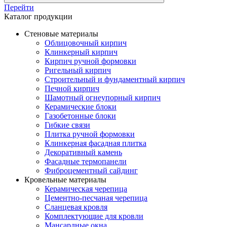
Перейти
Каталог продукции
Стеновые материалы
Облицовочный кирпич
Клинкерный кирпич
Кирпич ручной формовки
Ригельный кирпич
Строительный и фундаментный кирпич
Печной кирпич
Шамотный огнеупорный кирпич
Керамические блоки
Газобетонные блоки
Гибкие связи
Плитка ручной формовки
Клинкерная фасадная плитка
Декоративный камень
Фасадные термопанели
Фиброцементный сайдинг
Кровельные материалы
Керамическая черепица
Цементно-песчаная черепица
Сланцевая кровля
Комплектующие для кровли
Мансардные окна