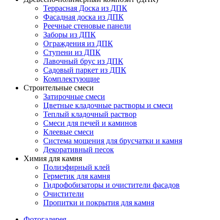
Террасная Доска из ДПК
Фасадная доска из ДПК
Реечные стеновые панели
Заборы из ДПК
Ограждения из ДПК
Ступени из ДПК
Лавочный брус из ДПК
Садовый паркет из ДПК
Комплектующие
Строительные смеси
Затирочные смеси
Цветные кладочные растворы и смеси
Теплый кладочный раствор
Смеси для печей и каминов
Клеевые смеси
Система мощения для брусчатки и камня
Декоративный песок
Химия для камня
Полиэфирный клей
Герметик для камня
Гидрофобизаторы и очистители фасадов
Очистители
Пропитки и покрытия для камня
Фотогалерея