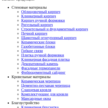
Стеновые материалы
Облицовочный кирпич
Клинкерный кирпич
Кирпич ручной формовки
Ригельный кирпич
Строительный и фундаментный кирпич
Печной кирпич
Шамотный огнеупорный кирпич
Керамические блоки
Газобетонные блоки
Гибкие связи
Плитка ручной формовки
Клинкерная фасадная плитка
Декоративный камень
Фасадные термопанели
Фиброцементный сайдинг
Кровельные материалы
Керамическая черепица
Цементно-песчаная черепица
Сланцевая кровля
Комплектующие для кровли
Мансардные окна
Благоустройство
Клинкерная брусчатка