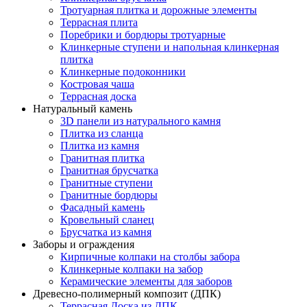
Тротуарная плитка и дорожные элементы
Террасная плита
Поребрики и бордюры тротуарные
Клинкерные ступени и напольная клинкерная
плитка
Клинкерные подоконники
Костровая чаша
Террасная доска
Натуральный камень
3D панели из натурального камня
Плитка из сланца
Плитка из камня
Гранитная плитка
Гранитная брусчатка
Гранитные ступени
Гранитные бордюры
Фасадный камень
Кровельный сланец
Брусчатка из камня
Заборы и ограждения
Кирпичные колпаки на столбы забора
Клинкерные колпаки на забор
Керамические элементы для заборов
Древесно-полимерный композит (ДПК)
Террасная Доска из ДПК