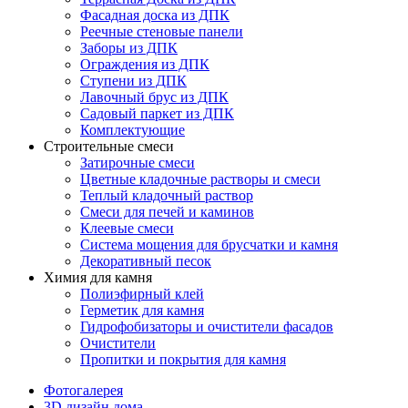
Фасадная доска из ДПК
Реечные стеновые панели
Заборы из ДПК
Ограждения из ДПК
Ступени из ДПК
Лавочный брус из ДПК
Садовый паркет из ДПК
Комплектующие
Строительные смеси
Затирочные смеси
Цветные кладочные растворы и смеси
Теплый кладочный раствор
Смеси для печей и каминов
Клеевые смеси
Система мощения для брусчатки и камня
Декоративный песок
Химия для камня
Полиэфирный клей
Герметик для камня
Гидрофобизаторы и очистители фасадов
Очистители
Пропитки и покрытия для камня
Фотогалерея
3D дизайн дома