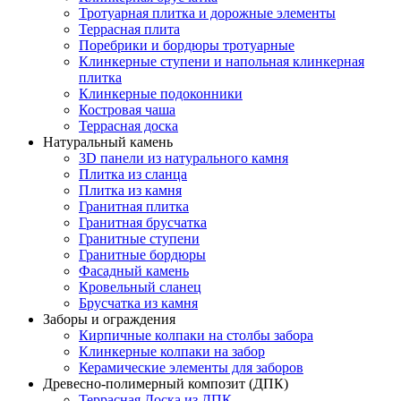
Тротуарная плитка и дорожные элементы
Террасная плита
Поребрики и бордюры тротуарные
Клинкерные ступени и напольная клинкерная
плитка
Клинкерные подоконники
Костровая чаша
Террасная доска
Натуральный камень
3D панели из натурального камня
Плитка из сланца
Плитка из камня
Гранитная плитка
Гранитная брусчатка
Гранитные ступени
Гранитные бордюры
Фасадный камень
Кровельный сланец
Брусчатка из камня
Заборы и ограждения
Кирпичные колпаки на столбы забора
Клинкерные колпаки на забор
Керамические элементы для заборов
Древесно-полимерный композит (ДПК)
Террасная Доска из ДПК