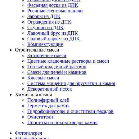
Фасадная доска из ДПК
Реечные стеновые панели
Заборы из ДПК
Ограждения из ДПК
Ступени из ДПК
Лавочный брус из ДПК
Садовый паркет из ДПК
Комплектующие
Строительные смеси
Затирочные смеси
Цветные кладочные растворы и смеси
Теплый кладочный раствор
Смеси для печей и каминов
Клеевые смеси
Система мощения для брусчатки и камня
Декоративный песок
Химия для камня
Полиэфирный клей
Герметик для камня
Гидрофобизаторы и очистители фасадов
Очистители
Пропитки и покрытия для камня
Фотогалерея
3D дизайн дома