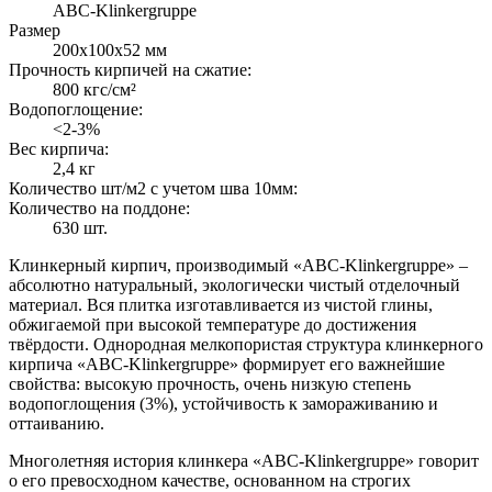
ABC-Klinkergruppe
Размер
200х100х52 мм
Прочность кирпичей на сжатие:
800 кгс/см²
Водопоглощение:
<2-3%
Вес кирпича:
2,4 кг
Количество шт/м2 с учетом шва 10мм:
Количество на поддоне:
630 шт.
Клинкерный кирпич, производимый «ABC-Klinkergruppe» –
абсолютно натуральный, экологически чистый отделочный
материал. Вся плитка изготавливается из чистой глины,
обжигаемой при высокой температуре до достижения
твёрдости. Однородная мелкопористая структура клинкерного
кирпича «ABC-Klinkergruppe» формирует его важнейшие
свойства: высокую прочность, очень низкую степень
водопоглощения (3%), устойчивость к замораживанию и
оттаиванию.
Многолетняя история клинкера «ABC-Klinkergruppe» говорит
о его превосходном качестве, основанном на строгих