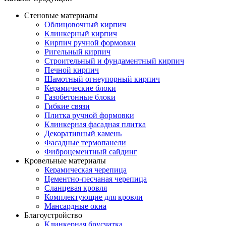
Стеновые материалы
Облицовочный кирпич
Клинкерный кирпич
Кирпич ручной формовки
Ригельный кирпич
Строительный и фундаментный кирпич
Печной кирпич
Шамотный огнеупорный кирпич
Керамические блоки
Газобетонные блоки
Гибкие связи
Плитка ручной формовки
Клинкерная фасадная плитка
Декоративный камень
Фасадные термопанели
Фиброцементный сайдинг
Кровельные материалы
Керамическая черепица
Цементно-песчаная черепица
Сланцевая кровля
Комплектующие для кровли
Мансардные окна
Благоустройство
Клинкерная брусчатка