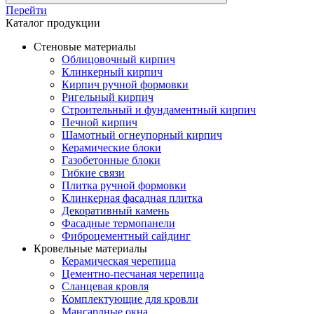
Перейти
Каталог продукции
Стеновые материалы
Облицовочный кирпич
Клинкерный кирпич
Кирпич ручной формовки
Ригельный кирпич
Строительный и фундаментный кирпич
Печной кирпич
Шамотный огнеупорный кирпич
Керамические блоки
Газобетонные блоки
Гибкие связи
Плитка ручной формовки
Клинкерная фасадная плитка
Декоративный камень
Фасадные термопанели
Фиброцементный сайдинг
Кровельные материалы
Керамическая черепица
Цементно-песчаная черепица
Сланцевая кровля
Комплектующие для кровли
Мансардные окна