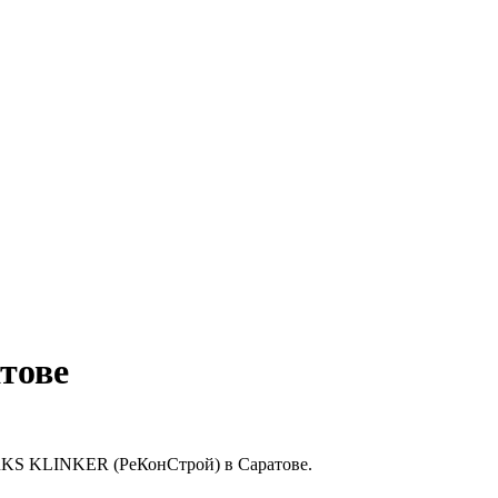
тове
7 RKS KLINKER (РеКонСтрой) в Саратове.