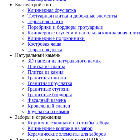
Благоустройство
Клинкерная брусчатка
Тротуарная плитка и дорожные элементы
Террасная плита
Поребрики и бордюры тротуарные
Клинкерные ступени и напольная клинкерная плит
Клинкерные подоконники
Костровая чаша
Террасная доска
Натуральный камень
3D панели из натурального камня
Плитка из сланца
Плитка из камня
Гранитная плитка
Гранитная брусчатка
Гранитные ступени
Гранитные бордюры
Фасадный камень
Кровельный сланец
Брусчатка из камня
Заборы и ограждения
Кирпичные колпаки на столбы забора
Клинкерные колпаки на забор
Керамические элементы для заборов
Древесно-полимерный композит (ДПК)