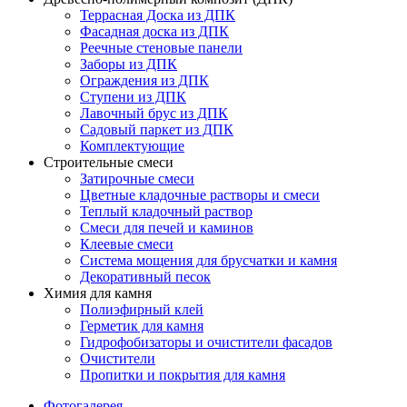
Террасная Доска из ДПК
Фасадная доска из ДПК
Реечные стеновые панели
Заборы из ДПК
Ограждения из ДПК
Ступени из ДПК
Лавочный брус из ДПК
Садовый паркет из ДПК
Комплектующие
Строительные смеси
Затирочные смеси
Цветные кладочные растворы и смеси
Теплый кладочный раствор
Смеси для печей и каминов
Клеевые смеси
Система мощения для брусчатки и камня
Декоративный песок
Химия для камня
Полиэфирный клей
Герметик для камня
Гидрофобизаторы и очистители фасадов
Очистители
Пропитки и покрытия для камня
Фотогалерея